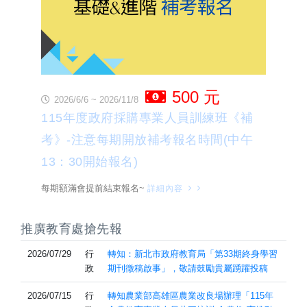
500 元
2026/6/6 ~ 2026/11/8
115年度政府採購專業人員訓練班《補
考》-注意每期開放補考報名時間(中午
13：30開始報名)
每期額滿會提前結束報名~
詳細內容
推廣教育處搶先報
2026/07/29
行
轉知：新北市政府教育局「第33期終身學習
政
期刊徵稿啟事」，敬請鼓勵貴屬踴躍投稿
2026/07/15
行
轉知農業部高雄區農業改良場辦理「115年