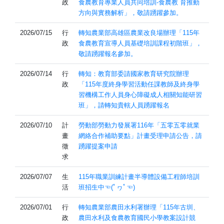
政
食農教育專業人員共同培訓-食農教 育推動
方向與實務解析」，敬請踴躍參加。
2026/07/15
行
轉知農業部高雄區農業改良場辦理「115年
政
食農教育宣導人員基礎培訓課程初階班」，
敬請踴躍報名參加。
2026/07/14
行
轉知：教育部委請國家教育研究院辦理
政
「115年度終身學習活動任課教師及終身學
習機構工作人員身心障礙成人相關知能研習
班」，請轉知貴轄人員踴躍報名
2026/07/10
計
勞動部勞動力發展署116年「五零五零就業
畫
網絡合作補助要點」計畫受理申請公告，請
徵
踴躍提案申請
求
2026/07/07
生
115年職業訓練計畫半導體設備工程師培訓
活
班招生中☜(ﾟヮﾟ☜)
2026/07/01
行
轉知農業部農田水利署辦理「115年古圳、
政
農田水利及食農教育國民小學教案設計競