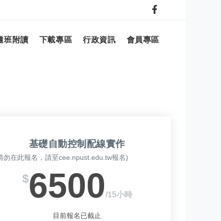
隨班附讀
下載專區
行政資訊
會員專區
基礎自動控制配線實作
請勿在此報名，請至cee.npust.edu.tw報名)
6500
$
/15小時
目前報名已截止