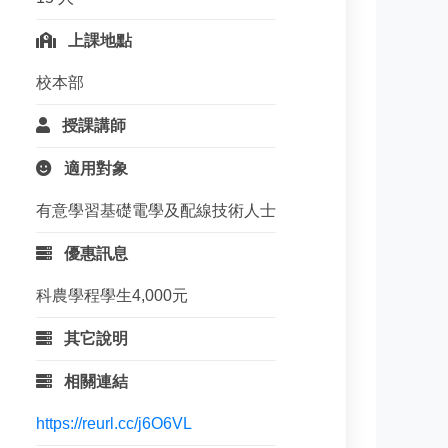
上課地點
校本部
授課講師
適用對象
有意學習基礎電學及配線技術人士
優惠訊息
科農學程學生4,000元
其它說明
相關連結
https://reurl.cc/j6O6VL