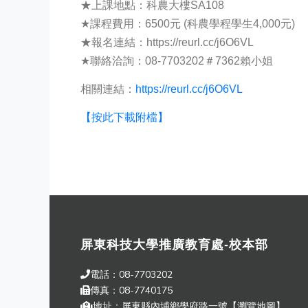
★上課地點：科農大樓SA108
★課程費用：6500元 (科農學程學生4,000元)
★報名連結：https://reurl.cc/j6O6VL
★聯絡洽詢：08-7703202＃7362賴小姐
相關連結：
https://reurl.cc/j6O6VL
【按此下載附檔】
屏東科技大學推廣教育處-校本部
電話：08-7703202
傳真：08-7740175
地址：屏東縣內埔鄉學府路一號【
瀏覽地圖
】