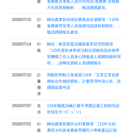
政
食農教育專業人員共同培訓-食農教 育推動
方向與實務解析」，敬請踴躍參加。
2026/07/15
行
轉知農業部高雄區農業改良場辦理「115年
政
食農教育宣導人員基礎培訓課程初階班」，
敬請踴躍報名參加。
2026/07/14
行
轉知：教育部委請國家教育研究院辦理
政
「115年度終身學習活動任課教師及終身學
習機構工作人員身心障礙成人相關知能研習
班」，請轉知貴轄人員踴躍報名
2026/07/10
計
勞動部勞動力發展署116年「五零五零就業
畫
網絡合作補助要點」計畫受理申請公告，請
徵
踴躍提案申請
求
2026/07/07
生
115年職業訓練計畫半導體設備工程師培訓
活
班招生中☜(ﾟヮﾟ☜)
2026/07/01
行
轉知農業部農田水利署辦理「115年古圳、
政
農田水利及食農教育國民小學教案設計競