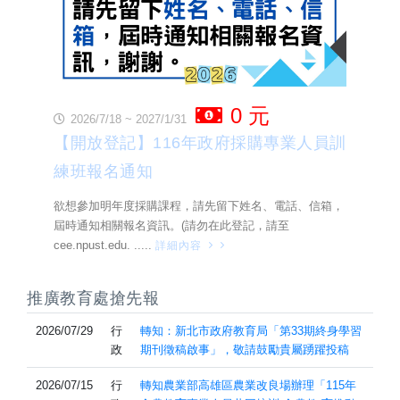
0 元
2026/7/18 ~ 2027/1/31
【開放登記】116年政府採購專業人員訓
練班報名通知
欲想參加明年度採購課程，請先留下姓名、電話、信箱，
屆時通知相關報名資訊。(請勿在此登記，請至
cee.npust.edu.
.....
詳細內容
推廣教育處搶先報
2026/07/29
行
轉知：新北市政府教育局「第33期終身學習
政
期刊徵稿啟事」，敬請鼓勵貴屬踴躍投稿
2026/07/15
行
轉知農業部高雄區農業改良場辦理「115年